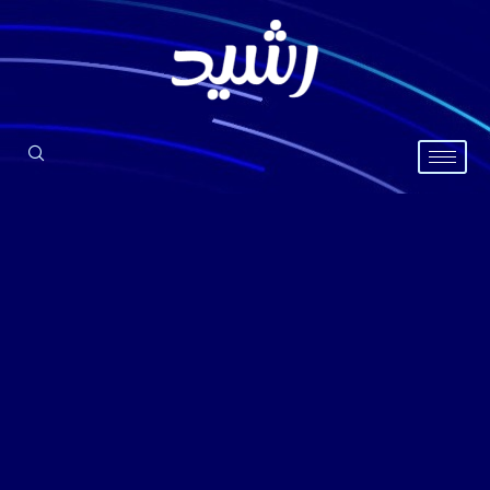
خطي
لى
لمحتوى