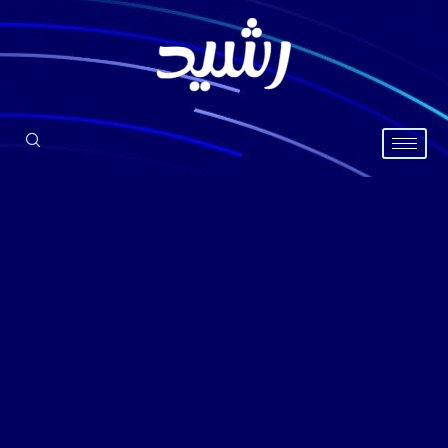
خطي
لى
لمحتوى