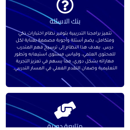
بنك الاسئلة
تتميز برامجنا التدريبية بتوفير نظام اختبارات ذكي
ومتكامل، يضم أسئلة وأجوبة مصممة بعناية لكل
درس. يهدف هذا النظام إلى ترسيخ فهم المتدرب
للمحتوى العلمي، وقياس مستوى استيعابه وتطور
مهاراته بشكل دوري، مما يسهم في تعزيز التجربة
التعليمية وضمان التقدم الفعلي في المسار التدريبي.
متابعة دورية