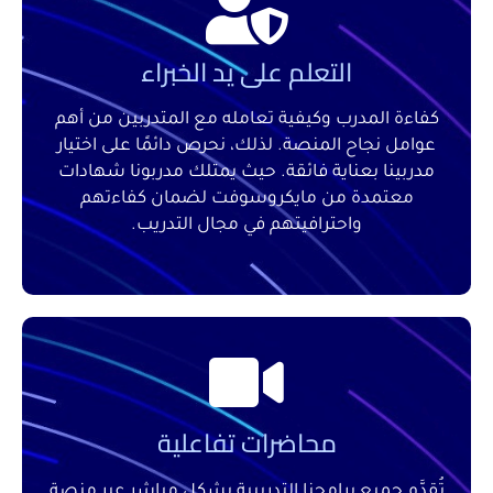
التعلم على يد الخبراء
كفاءة المدرب وكيفية تعامله مع المتدربين من أهم
عوامل نجاح المنصة. لذلك، نحرص دائمًا على اختيار
مدربينا بعناية فائقة. حيث يمتلك مدربونا شهادات
معتمدة من مايكروسوفت لضمان كفاءتهم
واحترافيتهم في مجال التدريب.
محاضرات تفاعلية
تُقدَّم جميع برامجنا التدريبية بشكل مباشر عبر منصة