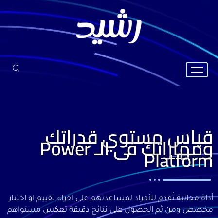
خطي
لى
لمحتوى
قياس مستوي قدراتك
ومهاراتك فى الـ Power
Platform
أداة مجانية تُقدم للأفراد لمساعدتهم على اجراء تقييم او اختبار
مخصص ومن ثم الحصول على نتائج دقيقة تعكس مستواهم